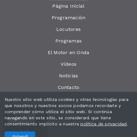
Página Inicial
Programación
Locutores
Programas
El Motor en Onda
Vídeos
Noticias
Contacto
Las cosas de Onda Marina
Nuestro sitio web utiliza cookies y otras tecnologías para
que nosotros y nuestros socios podamos recordarle y
Onda Marina en Cifras
comprender cómo utiliza el sitio web. Si continúa
navegando en este sitio, se considerará que tiene
Política de privacidad
consentimiento implícito a nuestra
política de privacidad
.
Todos los derechos reservados.
15:30 - 18:00
Desarrollado por
nda Marina Online
Casabó
Entendí
El desván con Esther Casabó
El Desván - Programa 546 - 07-08-2026 - Ond