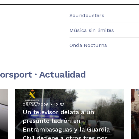
Soundbusters
Música sin limites
Onda Nocturna
torsport · Actualidad
06/08/2026 • 12:53
Un televisor delata a un
presunto ladrón en
o
Entrambasaguas y la Guardia
Civil detiene a otros tres por