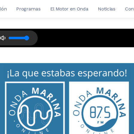
ión
Programas
El Motor en Onda
Noticias
Con