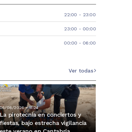
22:00
-
23:00
23:00
-
00:00
00:00
-
06:00
Ver todas
05/08/2026 • 11:24
La pirotecnia en conciertos y
fiestas, bajo estrecha vigilancia
este verano en Cantabria