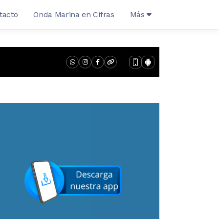
tacto
Onda Marina en Cifras
Más