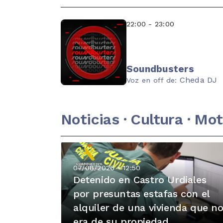
22:00 - 23:00
Soundbusters
Cheda DJ
Voz en off de:
Noticias · Cultura · Mo
07/08/2026 • 12:50
Detenido en Castro Urdiales
por presuntas estafas con el
alquiler de una vivienda que n
era de su propiedad