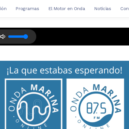
ión
Programas
El Motor en Onda
Noticias
Con