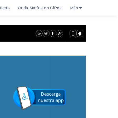
tacto
Onda Marina en Cifras
Más