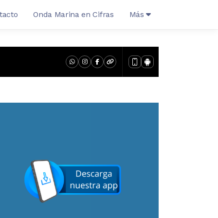
tacto
Onda Marina en Cifras
Más