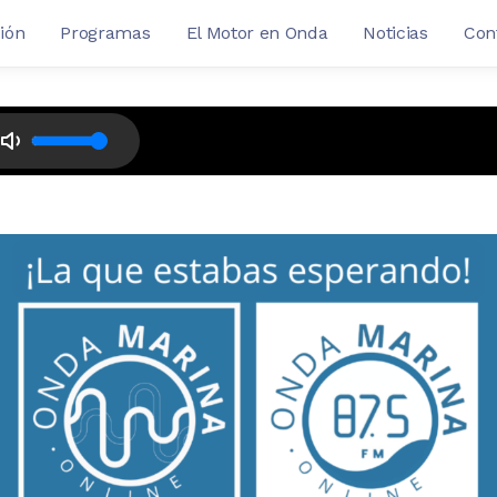
ión
Programas
El Motor en Onda
Noticias
Con