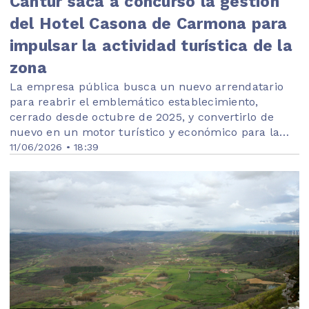
Cantur saca a concurso la gestión
del Hotel Casona de Carmona para
impulsar la actividad turística de la
zona
La empresa pública busca un nuevo arrendatario
para reabrir el emblemático establecimiento,
cerrado desde octubre de 2025, y convertirlo de
nuevo en un motor turístico y económico para la
comarca.
11/06/2026 • 18:39