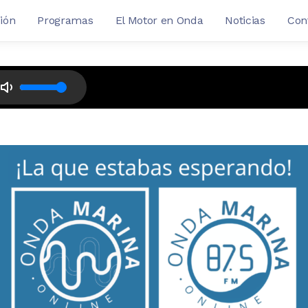
ión
Programas
El Motor en Onda
Noticias
Con