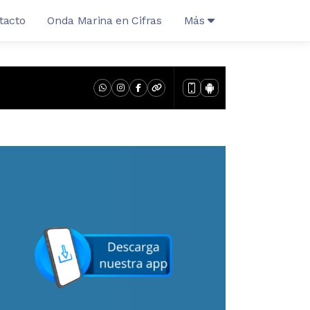
tacto
Onda Marina en Cifras
Más