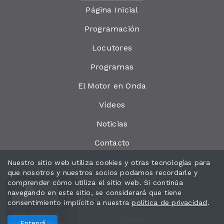
Página Inicial
Programación
Locutores
Programas
El Motor en Onda
Vídeos
Noticias
Contacto
Las cosas de Onda Marina
Nuestro sitio web utiliza cookies y otras tecnologías para
que nosotros y nuestros socios podamos recordarle y
Onda Marina en Cifras
comprender cómo utiliza el sitio web. Si continúa
navegando en este sitio, se considerará que tiene
Política de privacidad
consentimiento implícito a nuestra
política de privacidad
.
Todos los derechos reservados.
11:30 - 14:00
Desarrollado por
Marina Online
sabó
El desván con Esther Casabó
Entendí
El Desván - Programa 543 - 04-08-2026 - Onda M