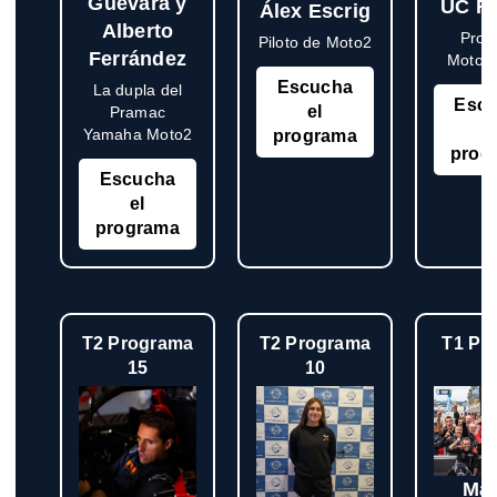
Guevara y
UC R
Álex Escrig
Alberto
Proy
Piloto de Moto2
Ferrández
Motost
Escucha
La dupla del
Esc
el
Pramac
e
Yamaha Moto2
programa
prog
Escucha
el
programa
T2 Programa
T2 Programa
T1 Pr
15
10
Ma