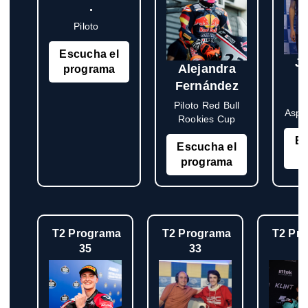
.
Piloto
Escucha el
J
Alejandra
programa
C
Fernández
Pi
Piloto Red Bull
Aspa
Rookies Cup
Es
Escucha el
p
programa
T2 Programa
T2 Programa
T2 Pr
35
33
3