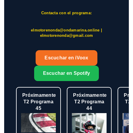
Contacta con el programa:
elmotorenonda@ondamarina.online |
elmotorenonda@gmail.com
Escuchar en iVoox
Escuchar en Spotify
Próximamente
Próximamente
Pró
T2 Programa
T2 Programa
T2
45
44