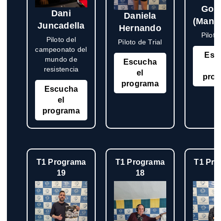
Gon
Dani
Daniela
(Manu
Juncadella
Hernando
Pilot
Piloto del
Piloto de Trial
campeonato del
Esc
mundo de
Escucha
resistencia
el
pro
programa
Escucha
el
programa
T1 Programa
T1 Programa
T1 Pr
19
18
1