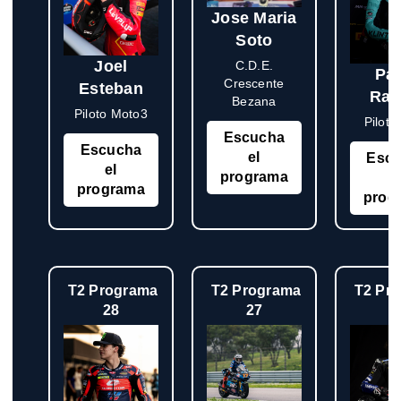
Jose Maria
Soto
Joel
C.D.E.
Pa
Crescente
Esteban
Ra
Bezana
Piloto Moto3
Pilot
Escucha
Escucha
el
Esc
el
programa
e
programa
prog
T2 Programa
T2 Programa
T2 Pr
28
27
2