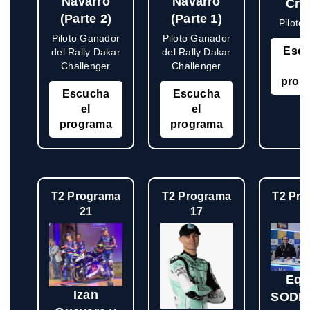
Navarro
Navarro
Cru
(Parte 2)
(Parte 1)
Piloto
Piloto Ganador
Piloto Ganador
Esc
del Rally Dakar
del Rally Dakar
Challenger
Challenger
e
prog
Escucha
Escucha
el
el
programa
programa
T2 Programa
T2 Programa
T2 Pr
21
17
1
Equ
Izan
SODE