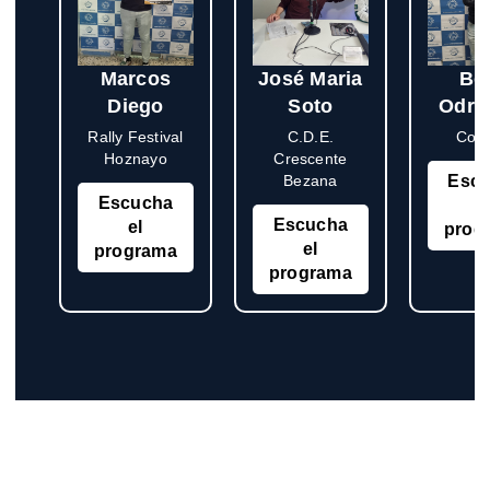
Marcos
José Maria
Bo
Diego
Soto
Odri
Rally Festival
C.D.E.
Copi
Hoznayo
Crescente
Bezana
Esc
Escucha
e
Escucha
el
prog
el
programa
programa