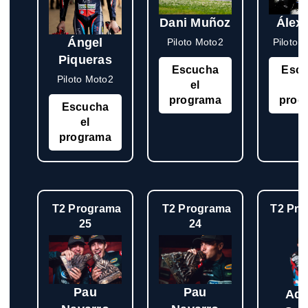
Dani Muñoz
Álex
Ángel
Piloto Moto2
Piloto 
Piqueras
Escucha
Esc
Piloto Moto2
el
e
programa
prog
Escucha
el
programa
T2 Programa
T2 Programa
T2 Pr
25
24
2
Pau
Pau
Adr